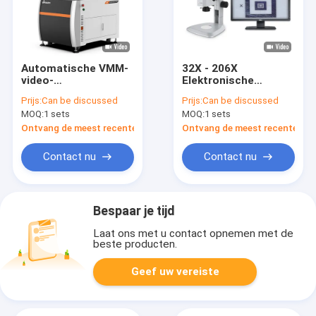
Automatische VMM-
32X - 206X
video-
Elektronische
metingsmachine met
vergroting
Prijs:
Can be discussed
Prijs:
Can be discussed
hoge precisie
Autofocus Video
MOQ:
1 sets
MOQ:
1 sets
microscoop VM-
500Plus
Ontvang de meest recente Prijs
Ontvang de meest recente Prij
Contact nu
Contact nu
Bespaar je tijd
Laat ons met u contact opnemen met de
beste producten.
Geef uw vereiste