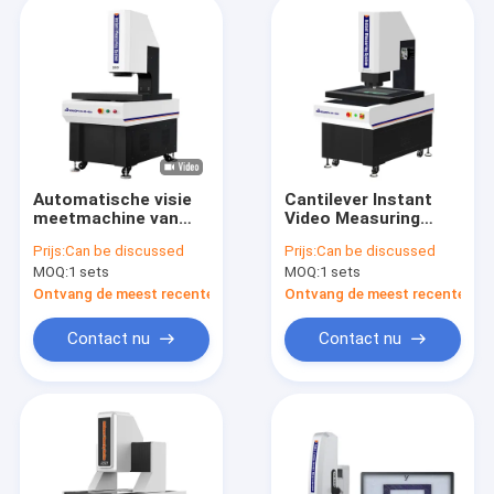
Automatische visie
Cantilever Instant
meetmachine van
Video Measuring
hoge precisie met
Systems IVS-322-
Prijs:
Can be discussed
Prijs:
Can be discussed
een kantilever, serie
serie
MOQ:
1 sets
MOQ:
1 sets
V6-IVS-432
Ontvang de meest recente Prijs
Ontvang de meest recente Prij
Contact nu
Contact nu