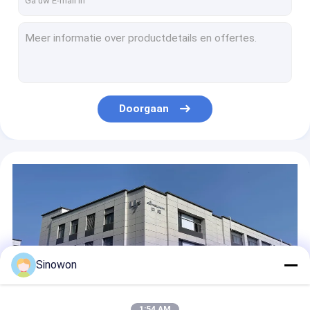
Ultra-diepte fusie digitale meetmicroscoop elektronische video-inspectie microscoop
Computergestuurde servo-trekvastheid-compressietestmachine ST-1176G CE / ROHS goedgekeurd
Computersysteem Stripping Tester Computerized Peel Strength Testing Machine
Horizontale universele testmachines Elektronische peelingsterkte tester SL-8197
Kleine universele testmachines Tensile compressie testmachine ST-1162
Doorgaan
Halfautomatische intelligente Brinell hardheidstester 0,6 mm - 1,5 mm meetbereik
Touchscreen digitale Brinell hardheidstester Vexus SHB-3000N
Draagbare elektronische hardheidstester Brinell voor hardheidsmeting SHB-3000E
Handmatige Rockwell oppervlakhardheidstester Analoog display DigiRock HS1
Elektronisch oppervlaktehardheidstester 50 Hz / 60 Hz DigiRock MS2
Sinowon
1:54 AM