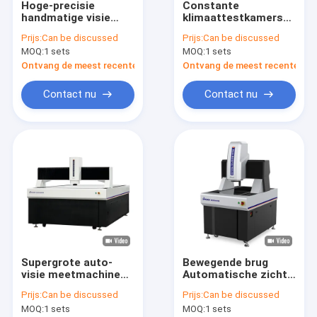
Hoge-precisie
Constante
Over ons
handmatige visie
klimaattestkamers
meetmachine VMM
Temperatuur en
Prijs:
Can be discussed
Prijs:
Can be discussed
meetmachine
luchtvochtigheid
Fabriekstocht
MOQ:
1 sets
MOQ:
1 sets
Ontvang de meest recente Prijs
Ontvang de meest recente Prij
Kwaliteitscontrole
Contact nu
Contact nu
Neem contact met ons op
Nieuws
Gevallen
Vraag een offerte
China
Supergrote auto-
Bewegende brug
visie meetmachine
Automatische zicht
met hoge precisie
meetmachine hoge
Video meetsystemen
Prijs:
Can be discussed
Prijs:
Can be discussed
precisie
MOQ:
1 sets
MOQ:
1 sets
AutoVision432 serie