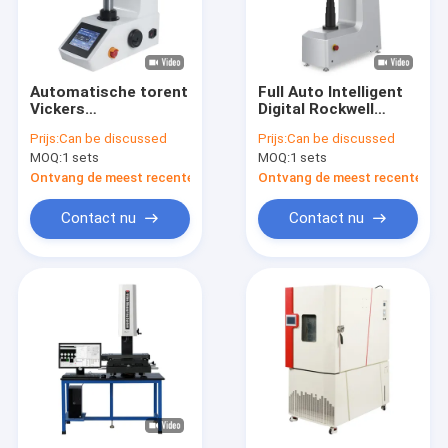
Automatische torent
Full Auto Intelligent
Vickers
Digital Rockwell
Hardheidstester
Hardness Tester
Prijs:
Can be discussed
Prijs:
Can be discussed
Digitale Micro
ASTM DIN
MOQ:
1 sets
MOQ:
1 sets
Hardheidstester
Conversion Standard
MicroVicky VH1010
iRock-TR1
Ontvang de meest recente Prijs
Ontvang de meest recente Prij
Contact nu
Contact nu
Thuis
Producten
Video's