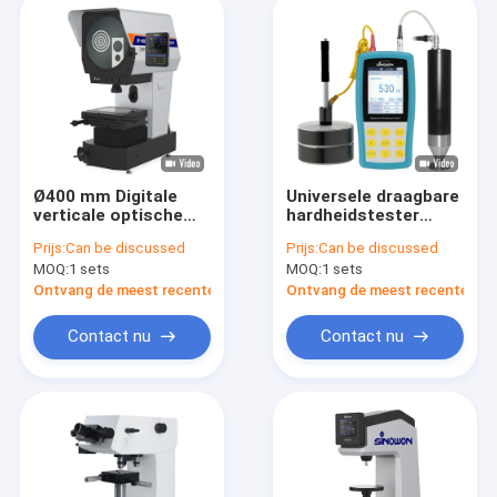
Ø400 mm Digitale
Universele draagbare
verticale optische
hardheidstester
profielprojectoren
Dynasonic SU-400M
Prijs:
Can be discussed
Prijs:
Can be discussed
CE-gecertificeerd
MOQ:
1 sets
MOQ:
1 sets
Ontvang de meest recente Prijs
Ontvang de meest recente Prij
Contact nu
Contact nu