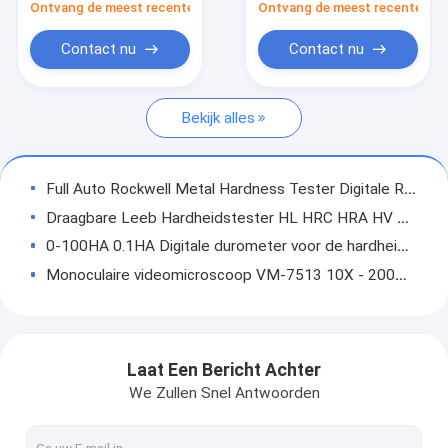
Ontvang de meest recente Prijs
Ontvang de meest recente Prij
Hardheidstesteren
Contact nu
Contact nu
Coördineren van meetmachines
Projectoren met optisch profiel
Bekijk alles
Optische microscopen
Full Auto Rockwell Metal Hardness Tester Digitale Rockwell Hardness Testing Machine iRock-DR1
universele het testen machines
Draagbare Leeb Hardheidstester HL HRC HRA HV HB HS HRB Hardheidstester
Coatingtestmachines
0-100HA 0.1HA Digitale durometer voor de hardheid van de kust SI-200-serie CE goedgekeurd
Monoculaire videomicroscoop VM-7513 10X - 200X Zoommicroscoop voor sieradenklokken
Klimaattestkamers
Bewegende brug CMM Coördinaten meetmachines Naquina 686 CE gecertificeerd
Zoutsproeiers
Half-automatische bewegende brug Coördinaten meetmachine CMM meetapparatuur
Elektronisch Rockwell hardheidstester 0,5 hr resolutie DigiRock MR2
Metallografische analysemachines
Laat Een Bericht Achter
Handmatige Rockwell Hardheidstestapparatuur Rockwell C Rockwell B Hardheidstester
We Zullen Snel Antwoorden
handheld 3D -scanner
Draagbare Ultrasone hardheidstester SU-320R
Draagbare gemotoriseerde ultrasone hardheidstestmachine SU-410D