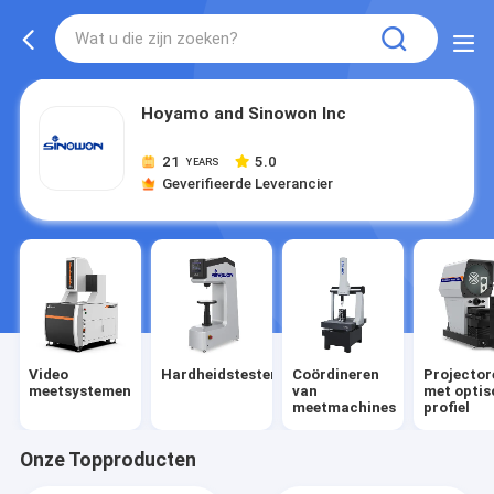
Hoyamo and Sinowon Inc
21
5.0
YEARS
Geverifieerde Leverancier
Video
Hardheidstesteren
Coördineren
Projector
meetsystemen
van
met optis
meetmachines
profiel
Onze Topproducten