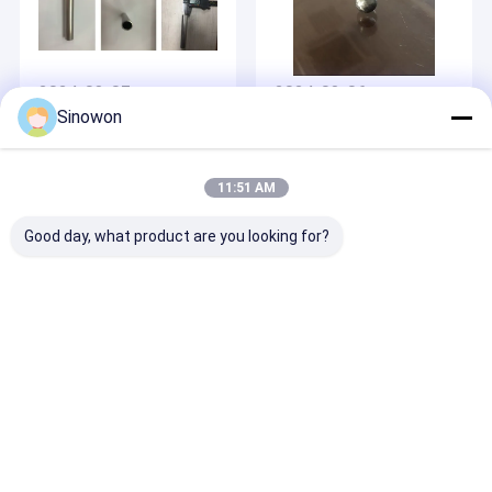
2024-08-07
2024-08-06
Sinowon
Precision Ultrasonic
Precision Ultrasonic
Hardness Tester
Hardness Tester
Meesoplossingen
Stalen bal hardheid
voor roestvrijstalen
Meetoplossingen
11:51 AM
buizen
Good day, what product are you looking for?
2024-08-07
2024-08-05
Toepassing van de
Precisie ultrasone
ultrasone
hardheidstester
hardheidstester bij
Nieuwe
de hardheidsmeting
energiebatterij Pole
van grote metalen
Piece Roll
ronde buisbehoren
hardheidsmeetoplossing