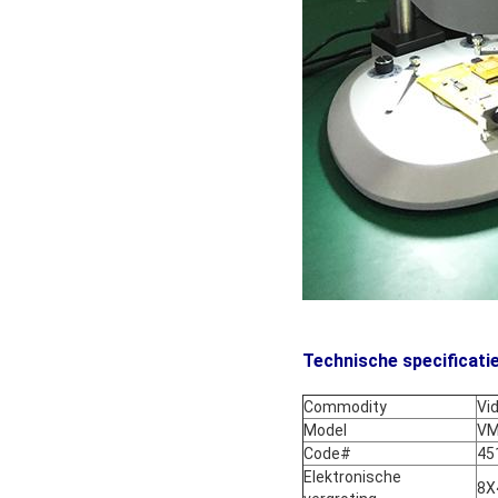
Technische specificatie
Commodity
Vi
Model
VM
Code#
45
Elektronische
8X