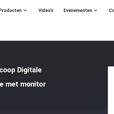
Producten
Video's
Evenementen
Co
onele Videomicroscoop Digitale Microscoop Met Hoge Definitie Met Mo
coop Digitale
ie met monitor