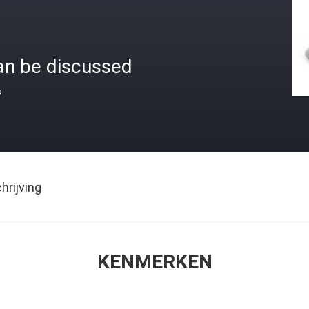
an be discussed
s
rijving
KENMERKEN