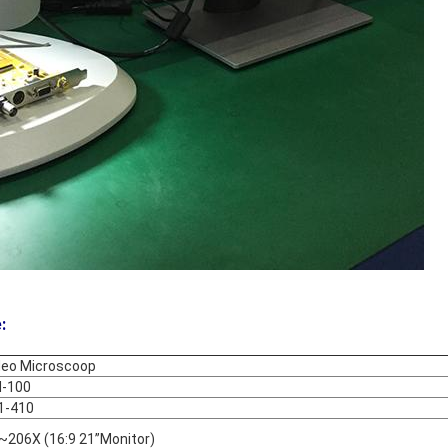
:
deo Microscoop
-100
1-410
~206X (16:9 21”Monitor)