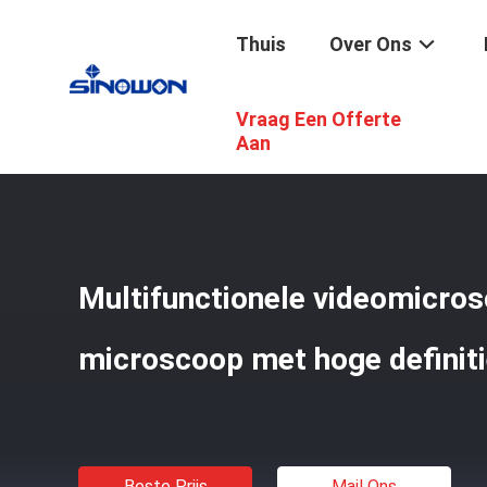
Thuis
Over Ons
Vraag Een Offerte
Thuis
/
Producten
/
Optische Microscopen
/
Multifuncti
Aan
Multifunctionele videomicros
microscoop met hoge definit
Beste Prijs
Mail Ons