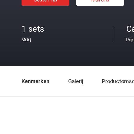
1 sets
C
MOQ
Prij
Kenmerken
Galerij
Productomsch