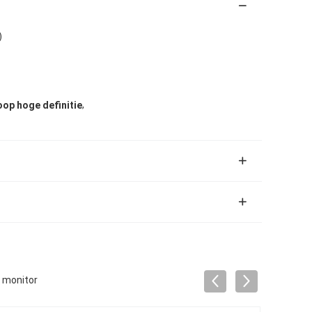
)
,
op hoge definitie
t monitor