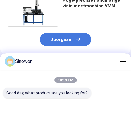
Hoge-precisie handmatige
visie meetmachine VMM
meetmachine
Doorgaan
Sinowon
Geadviseerde Producten
10:19 PM
Good day, what product are you looking for?
Grote reismachine
Semi-automatisch
Bewegende br
voor het meten van
op visie gebaseerd
Automatische 