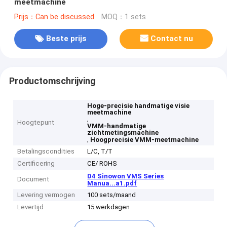
meetmachine
Prijs：Can be discussed
MOQ：1 sets
Beste prijs
Contact nu
Productomschrijving
Hoge-precisie handmatige visie
meetmachine
,
Hoogtepunt
VMM-handmatige
zichtmetingsmachine
,
Hoogprecisie VMM-meetmachine
Betalingscondities
L/C, T/T
Certificering
CE/ ROHS
D4 Sinowon VMS Series
Document
Manua...a1.pdf
Levering vermogen
100 sets/maand
Levertijd
15 werkdagen