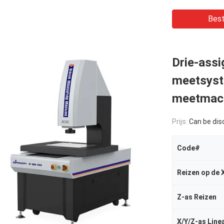
Best
Drie-assi
meetsyst
meetmac
Prijs:
Can be di
Code#
Reizen op de 
Z-as Reizen
X/Y/Z-as Line