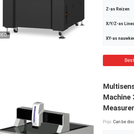
Z-as Reizen
X/Y/Z-as Line
DEO
XY-as nauwke
Best
Multisen
Machine 
Measure
Prijs:
Can be di