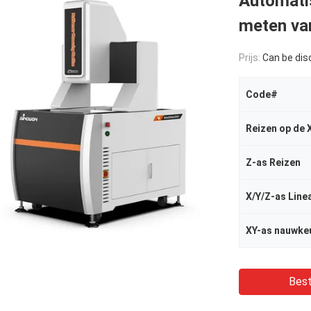
Automati
meten van
Prijs:
Can be di
Code#
Reizen op de 
Z-as Reizen
X/Y/Z-as Line
XY-as nauwke
Best