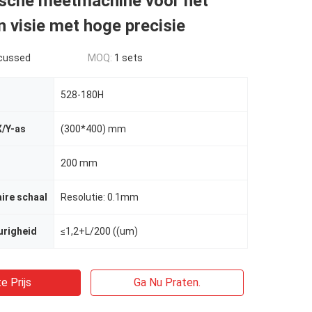
sche meetmachine voor het
 visie met hoge precisie
scussed
MOQ:
1 sets
528-180H
X/Y-as
(300*400) mm
200 mm
aire schaal
Resolutie: 0.1mm
urigheid
≤1,2+L/200 ((um)
e Prijs
Ga Nu Praten.