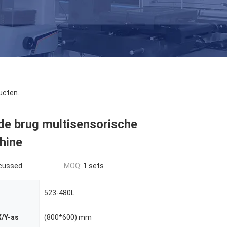
ucten.
e brug multisensorische
hine
scussed
MOQ:
1 sets
523-480L
X/Y-as
(800*600) mm