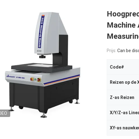
Hoogpreci
Machine 
Measurin
Prijs:
Can be di
Code#
Reizen op de 
Z-as Reizen
X/Y/Z-as Line
DEO
XY-as nauwke