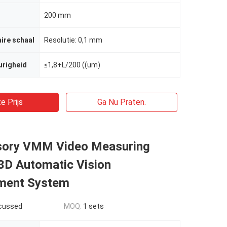
200 mm
aire schaal
Resolutie: 0,1 mm
urigheid
≤1,8+L/200 ((um)
e Prijs
Ga Nu Praten.
sory VMM Video Measuring
3D Automatic Vision
ment System
scussed
MOQ:
1 sets