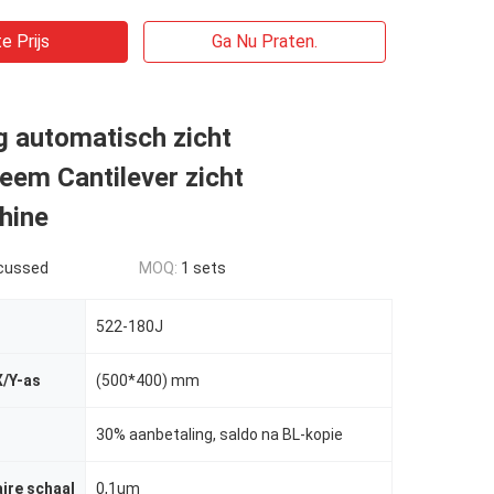
e Prijs
Ga Nu Praten.
g automatisch zicht
eem Cantilever zicht
hine
scussed
MOQ:
1 sets
522-180J
X/Y-as
(500*400) mm
30% aanbetaling, saldo na BL-kopie
aire schaal
0,1um