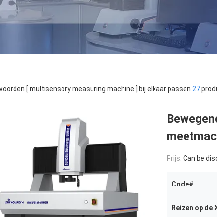
oorden [ multisensory measuring machine ] bij elkaar passen
27
prod
Bewegend
meetmac
Prijs:
Can be di
Code#
Reizen op de 