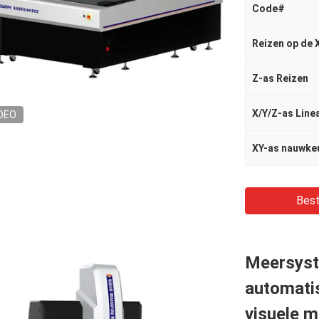
Code#
Reizen op de 
Z-as Reizen
X/Y/Z-as Line
DEO
XY-as nauwke
Best
Meersyst
automati
visuele 