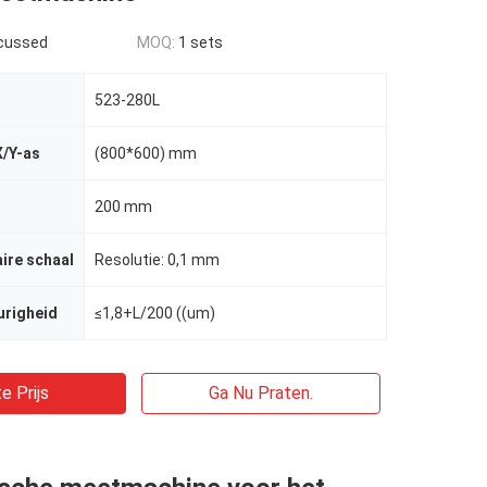
scussed
MOQ:
1 sets
523-280L
X/Y-as
(800*600) mm
200 mm
aire schaal
Resolutie: 0,1 mm
urigheid
≤1,8+L/200 ((um)
e Prijs
Ga Nu Praten.