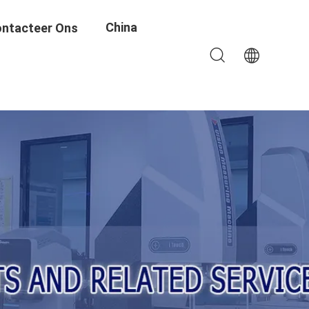
China
ntacteer Ons