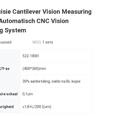
sie Cantilever Vision Measuring
Automatisch CNC Vision
g System
scussed
MOQ:
1 sets
522-180H
X/Y-as
(400*300)mm
30% aanbetaling, saldo na BL-kopie
aire schaal
0,1um
urigheid
≤1,8+L/200 ((um)