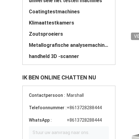
universele het testen machines
Coatingtestmachines
Klimaattestkamers
Zoutsproeiers
VI
Metallografische analysemachines
handheld 3D -scanner
IK BEN ONLINE CHATTEN NU
Contactpersoon :
Marshall
Telefoonnummer :
+8613728288444
WhatsApp :
+8613728288444