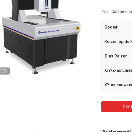
Prijs:
Can be di
Code#
Reizen op de 
Z-as Reizen
X/Y/Z-as Line
DEO
XY-as nauwke
Best