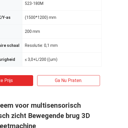
523-180M
X/Y-as
(1500*1200) mm
200 mm
aire schaal
Resolutie: 0,1 mm
urigheid
≤ 3,0+L/200 ((um)
e Prijs
Ga Nu Praten.
eem voor multisensorisch
sch zicht Bewegende brug 3D
meetmachine