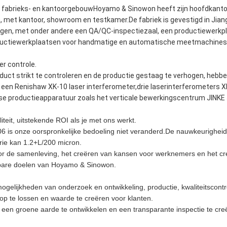
 fabrieks- en kantoorgebouwHoyamo & Sinowon heeft zijn hoofdkantoo
 met kantoor, showroom en testkamer.De fabriek is gevestigd in Jiangm
ngen, met onder andere een QA/QC-inspectiezaal, een productiewerkpl
oductiewerkplaatsen voor handmatige en automatische meetmachines,
er controle.
oduct strikt te controleren en de productie gestaag te verhogen, hebb
en Renishaw XK-10 laser interferometer,drie laserinterferometers X
erse productieapparatuur zoals het verticale bewerkingscentrum JINKE
teit, uitstekende ROI als je met ons werkt.
006 is onze oorspronkelijke bedoeling niet veranderd.De nauwkeurighei
ie kan 1.2+L/200 micron.
r de samenleving, het creëren van kansen voor werknemers en het cr
kbare doelen van Hoyamo & Sinowon.
gelijkheden van onderzoek en ontwikkeling, productie, kwaliteitscont
op te lossen en waarde te creëren voor klanten.
n groene aarde te ontwikkelen en een transparante inspectie te cre