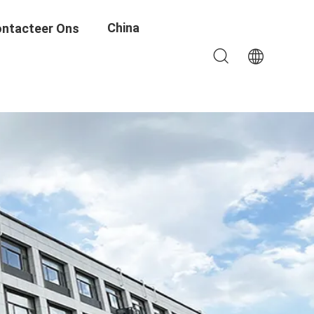
China
ntacteer Ons