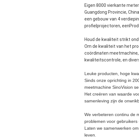
Eigen 8000 vierkante meter
Guangdong Provincie, China,
een gebouw van 4 verdiepi
profielprojectoren, eenPr
Houd de kwaliteit strikt ond
Om de kwaliteit van het pr
coördinaten meetmachine, e
kwaliteitscontrole, en div
Leuke producten, hoge kwali
Sinds onze oprichting in 2
meetmachine SinoVision ser
Het creëren van waarde voo
samenleving zijn de onwri
We verbeteren continu de mo
problemen voor gebruikers 
Laten we samenwerken om ee
leven.