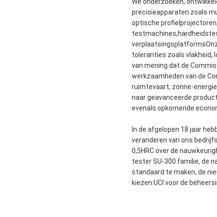
We onderzoeken, ontwikkel
precisieapparaten zoals m
optische profielprojector
testmachines,hardheidstes
verplaatsingsplatformsOnze
toleranties zoals vlakheid
van mening dat de Commissi
werkzaamheden van de Comm
ruimtevaart, zonne-energie
naar geavanceerde productie
evenals opkomende economieë
In de afgelopen 18 jaar heb
veranderen van ons bedrijf
0,5HRC over de nauwkeurigh
tester SU-300 familie, de 
standaard te maken, de n
kiezen:UCI voor de beheers