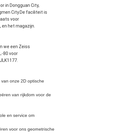
r in Dongguan City,
en City.De faciliteit is
aats voor
 en het magazijn.
en we een Zeiss
L-80 voor
 JLK1177.
d van onze 2D optische
eëren van rijkdom voor de
role en service om
ëren voor ons geometrische