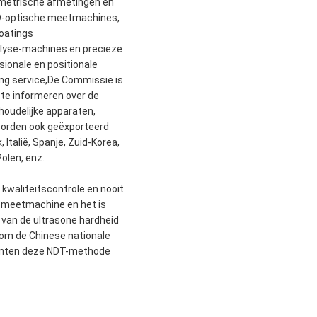
ometrische afmetingen en
2D-optische meetmachines,
oatings
lyse-machines en precieze
ionale en positionale
ing service,De Commissie is
te informeren over de
oudelijke apparaten,
 worden ook geëxporteerd
Italië, Spanje, Zuid-Korea,
olen, enz.
kwaliteitscontrole en nooit
e meetmachine en het is
 van de ultrasone hardheid
 om de Chinese nationale
anten deze NDT-methode