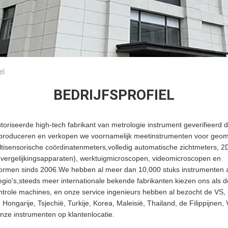
el
BEDRIJFSPROFIEL
toriseerde high-tech fabrikant van metrologie instrument geverifieerd
 produceren en verkopen we voornamelijk meetinstrumenten voor geom
ltisensorische coördinatenmeters,volledig automatische zichtmeters, 
e vergelijkingsapparaten), werktuigmicroscopen, videomicroscopen en
tformen sinds 2006.We hebben al meer dan 10,000 stuks instrumenten
gio's,steeds meer internationale bekende fabrikanten kiezen ons als d
ontrole machines, en onze service ingenieurs hebben al bezocht de VS,
 Hongarije, Tsjechië, Turkije, Korea, Maleisië, Thailand, de Filippijnen
 onze instrumenten op klantenlocatie.