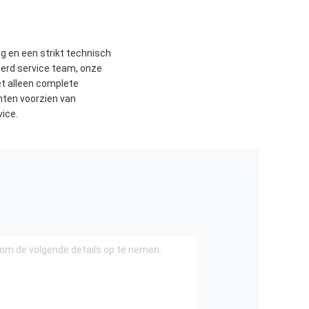
g en een strikt technisch
eerd service team, onze
et alleen complete
nten voorzien van
ice.