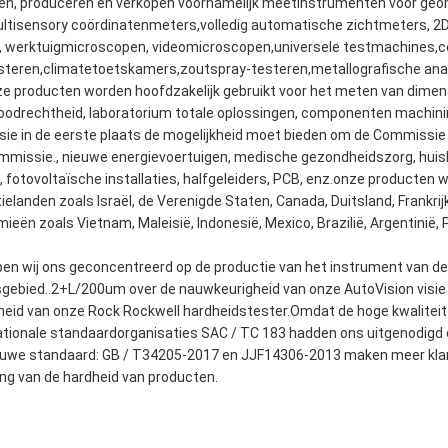
en, produceren en verkopen voornamelijk meetinstrumenten voor ge
ultisensory coördinatenmeters,volledig automatische zichtmeters, 
en, werktuigmicroscopen, videomicroscopen,universele testmachines,c
teren,climatetoetskamers,zoutspray-testeren,metallografische ana
 producten worden hoofdzakelijk gebruikt voor het meten van dimens
, loodrechtheid, laboratorium totale oplossingen, componenten machin
e in de eerste plaats de mogelijkheid moet bieden om de Commissie 
issie., nieuwe energievoertuigen, medische gezondheidszorg, huish
, fotovoltaïsche installaties, halfgeleiders, PCB, enz.onze producten
landen zoals Israël, de Verenigde Staten, Canada, Duitsland, Frankrijk, 
n zoals Vietnam, Maleisië, Indonesië, Mexico, Brazilië, Argentinië, P
ben wij ons geconcentreerd op de productie van het instrument van de 
sgebied..2+L/200um over de nauwkeurigheid van onze AutoVision visi
eid van onze Rock Rockwell hardheidstester.Omdat de hoge kwaliteit
nationale standaardorganisaties SAC / TC 183 hadden ons uitgenodigd
ieuwe standaard: GB / T34205-2017 en JJF14306-2013 maken meer kl
ing van de hardheid van producten.