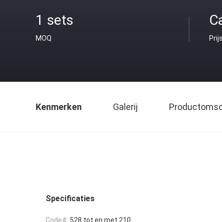
1 sets
C
MOQ
Prij
Kenmerken
Galerij
Productomsch
Specificaties
Code#:
528 tot en met 210