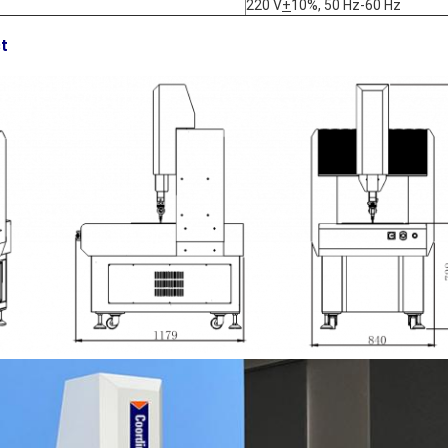
220 V
+
10%, 50 Hz-60 Hz
t