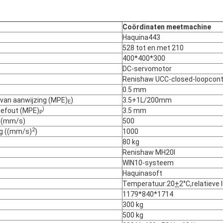
Coördinaten meetmachine
Haquina443
528 tot en met 210
400*400*300
DC-servomotor
Renishaw UCC-closed-loopcon
0.5 mm
 van aanwijzing (MPE)
)
3.5+1L/200mm
E
)
defout (MPE)
3.5 mm
P
 ((mm/s)
500
2
ng ((mm/s)
)
1000
80 kg
Renishaw MH20I
WIN10-systeem
Haquinasoft
Temperatuur:20
+
2°C,relatieve
1179*840*1714
300 kg
500 kg