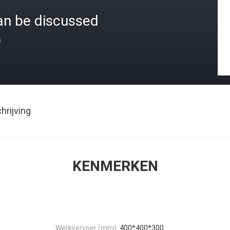
an be discussed
s
rijving
KENMERKEN
Werkvervoer (mm):
400*400*300