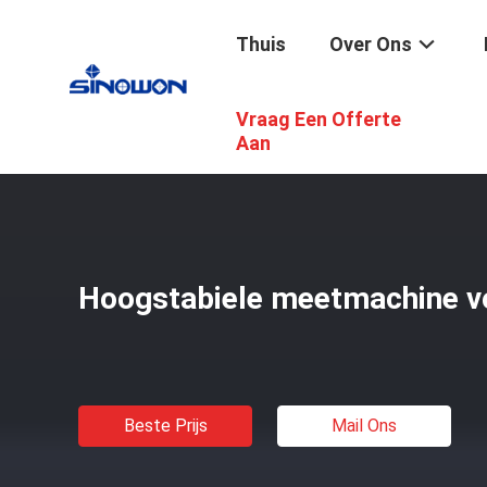
Thuis
Over Ons
Vraag Een Offerte
Thuis
/
Producten
/
Coördineren Van Meetmachines
/
H
Aan
Hoogstabiele meetmachine v
Beste Prijs
Mail Ons