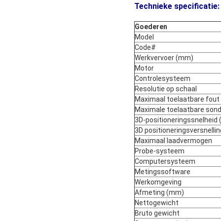
Technieke specificatie:
Goederen
Model
Code#
Werkvervoer (mm)
Motor
Controlesysteem
Resolutie op schaal
Maximaal toelaatbare fout
Maximale toelaatbare son
3D-positioneringssnelheid
3D positioneringsversnelli
Maximaal laadvermogen
Probe-systeem
Computersysteem
Metingssoftware
Werkomgeving
Afmeting (mm)
Nettogewicht
Bruto gewicht