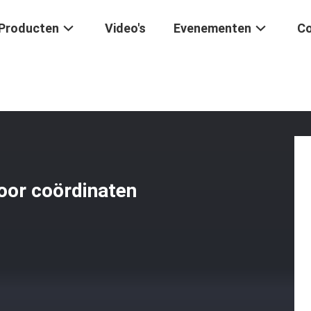
Producten
Video's
Evenementen
Co
oogstabiele Meetmachine Voor Coördinaten
oor coördinaten