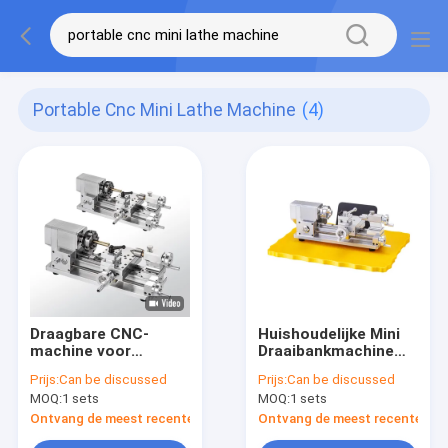
Portable Cnc Mini Lathe Machine
(4)
Draagbare CNC-
Huishoudelijke Mini
machine voor
Draaibankmachine
miniatuurbewerking
Met Muziek Wekker
Prijs:
Can be discussed
Prijs:
Can be discussed
met hoge precisie
En
MOQ:
1 sets
MOQ:
1 sets
Temperatuurregeling
Ontvang de meest recente Prijs
Ontvang de meest recente Prij