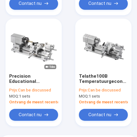
Contact nu
Contact nu
Precision
Telathe100B
Educational
Temperatuurgecontrolee
Miniature Machining
huishoudelijke kleine
Prijs:
Can be discussed
Prijs:
Can be discussed
Mini Draaibank
CNC-draaibank met
MOQ:
1 sets
MOQ:
1 sets
muzikale wekker
Ontvang de meest recente Prijs
Ontvang de meest recente Prij
Contact nu
Contact nu