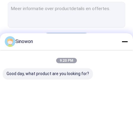
Hardheidstesteren
Coördineren van meetmachines
Projectoren met optisch profiel
Doorgaan
Sinowon
Optische microscopen
Mini draaibank
9:20 PM
Onze Categorieën
universele het testen machines
Good day, what product are you looking for?
Coatingtestmachines
Klimaattestkamers
Zoutsproeiers
Video meetsystemen
Hardheidstesteren
Coördineren v
Metallografische analysemachines
meetmachines