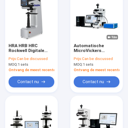
HRA HRB HRC
Automatische
Rockwell Digitale
MicroVickers
universele
hardheidstester
Prijs:
Can be discussed
Prijs:
Can be discussed
hardheidstestmachine
MOQ:
1 sets
MOQ:
1 sets
voor metaal
Ontvang de meest recente Prijs
Ontvang de meest recente Prij
Contact nu
Contact nu
Thuis
Producten
Video's