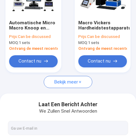
Over ons
Fabriekstocht
Automatische Micro
Macro Vickers
Macro Knoop en
Hardheidstestapparatuur
Kwaliteitscontrole
Vickers
Prijs:
Can be discussed
Prijs:
Can be discussed
Hardheidstest
MOQ:
1 sets
MOQ:
1 sets
AutoVicky ZVK-
Neem contact met ons op
1050AF
Ontvang de meest recente Prijs
Ontvang de meest recente Prij
Nieuws
Contact nu
Contact nu
Gevallen
Bekijk meer
Vraag een offerte
China
Laat Een Bericht Achter
We Zullen Snel Antwoorden
Video meetsystemen