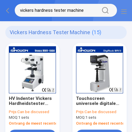
Vickers Hardness Tester Machine
(15)
HV Indenter Vickers
Touchscreen
Hardheidstester
universele digitale
Digitale Micro
hardheidstester
Prijs:
Can be discussed
Prijs:
Can be discussed
Hardheidstestmachine
Rockwell Brinell
MOQ:
1 sets
MOQ:
1 sets
Vickers
Ontvang de meest recente Prijs
Ontvang de meest recente Prij