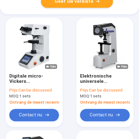
Geef uw vereiste
Digitale micro-
Elektronische
Vickers
universele
hardheidstestmachine
hardheidstester Lab-
Prijs:
Can be discussed
Prijs:
Can be discussed
apparatuur Rockwell
MOQ:
1 sets
MOQ:
1 sets
Hardheidstestmachine
Ontvang de meest recente Prijs
Ontvang de meest recente Prij
Contact nu
Contact nu