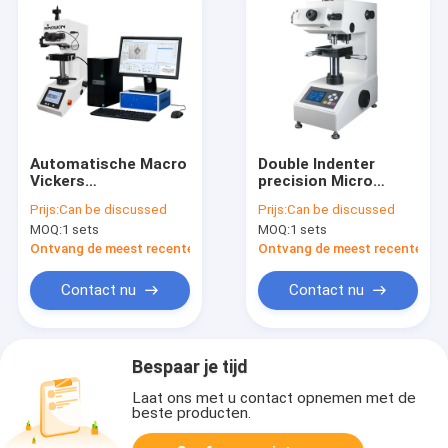
Automatische Macro
Double Indenter
Vickers
precision Micro
hardheidstestmachine
Digital Vickers
Prijs:
Can be discussed
Prijs:
Can be discussed
AutoVicky ZHV-
Hardheidstester
MOQ:
1 sets
MOQ:
1 sets
WH0503
Vexus MHV-1000ZK
Ontvang de meest recente Prijs
Ontvang de meest recente Prij
Contact nu
Contact nu
Bespaar je tijd
Laat ons met u contact opnemen met de
beste producten.