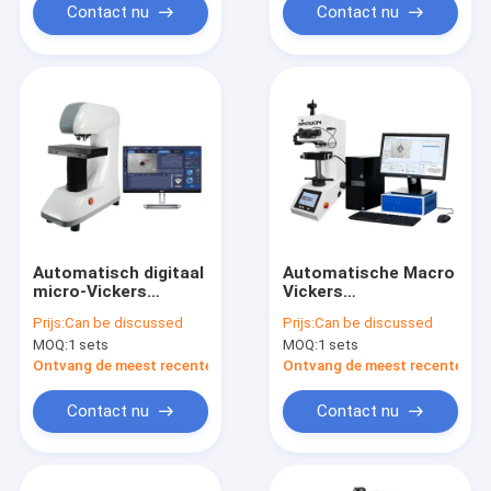
Contact nu
Contact nu
Automatisch digitaal
Automatische Macro
micro-Vickers
Vickers
hardheidstester
hardheidstester
Prijs:
Can be discussed
Prijs:
Can be discussed
optisch
AutoVicky ZHV-WH-
MOQ:
1 sets
MOQ:
1 sets
meetsysteem
serie
Ontvang de meest recente Prijs
Ontvang de meest recente Prij
Contact nu
Contact nu