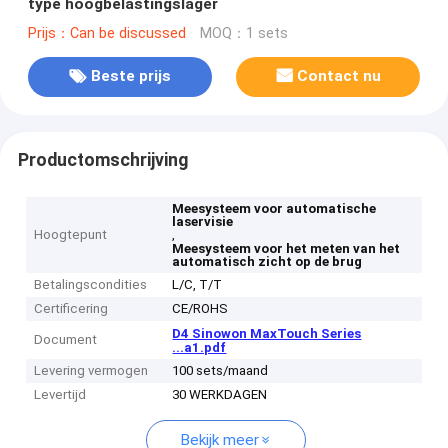
type hoogbelastingslager
Prijs：Can be discussed
MOQ：1 sets
Beste prijs
Contact nu
Productomschrijving
Meesysteem voor automatische
laservisie
Hoogtepunt
,
Meesysteem voor het meten van het
automatisch zicht op de brug
Betalingscondities
L/C, T/T
Certificering
CE/ROHS
D4 Sinowon MaxTouch Series
Document
...a1.pdf
Levering vermogen
100 sets/maand
Levertijd
30 WERKDAGEN
Bekijk meer