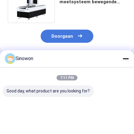
meetsysteem bewegende
brug type
hoogbelastingslager
Doorgaan
Sinowon
Geadviseerde Producten
7:11 PM
Good day, what product are you looking for?
Grote reismachine
Semi-automatisch
Bewegende br
voor het meten van
op visie gebaseerd
Automatische 
auto-visie met een
meetsysteem met
meetmachine 