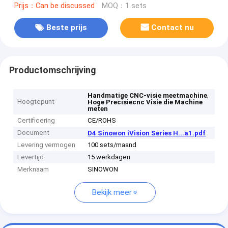
Prijs：Can be discussed
MOQ：1 sets
Beste prijs
Contact nu
Productomschrijving
,
Handmatige CNC-visie meetmachine
Hoogtepunt
Hoge Precisiecnc Visie die Machine
meten
Certificering
CE/ROHS
Document
D4 Sinowon iVision Series H...a1.pdf
Levering vermogen
100 sets/maand
Levertijd
15 werkdagen
Merknaam
SINOWON
Bekijk meer