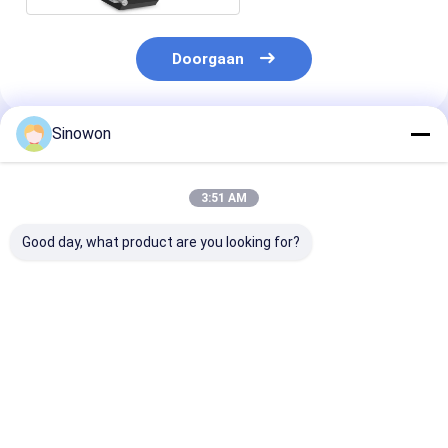
Doorgaan
Sinowon
Geadviseerde Producten
3:51 AM
Good day, what product are you looking for?
Grote reismachine
Semi-automatisch
Bewegende br
voor het meten van
op visie gebaseerd
Automatische 
auto-visie met een
meetsysteem met
meetmachine 
meetinstrument van
hoge precisie ISemi
precisie
het brugtype met
serie IMS-4030C
AutoVision432
Beste prijs
Beste prijs
Beste pri
hoge precisie