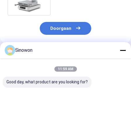
meetmicroscoop voor
mechanische meters
Doorgaan
Sinowon
Geadviseerde Producten
11:59 AM
Good day, what product are you looking for?
25X - 150X Optische
Gemaakte
Digitale micr
inspectie
industriële
met LCD-sche
microscoop Ultra
videomicroscoop
diepte fusie
27X - 163X Staploze
meetmicroscoop
elektrische
Beste prijs
Beste prijs
Beste pri