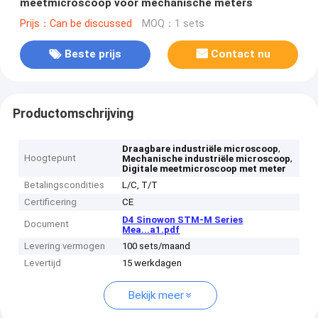
meetmicroscoop voor mechanische meters
Prijs：Can be discussed
MOQ：1 sets
Beste prijs
Contact nu
Productomschrijving
,
Draagbare industriële microscoop
Hoogtepunt
,
Mechanische industriële microscoop
Digitale meetmicroscoop met meter
Betalingscondities
L/C, T/T
Certificering
CE
D4 Sinowon STM-M Series
Document
Mea...a1.pdf
Levering vermogen
100 sets/maand
Levertijd
15 werkdagen
Bekijk meer