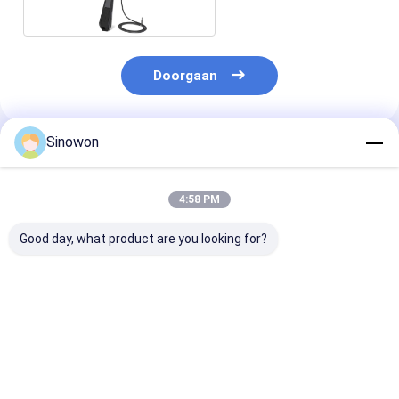
Doorgaan
Sinowon
Geadviseerde Producten
4:58 PM
Good day, what product are you looking for?
25X - 150X Optische
Gemaakte
Digitale micr
inspectie
industriële
met LCD-sche
microscoop Ultra
videomicroscoop
diepte fusie
27X - 163X Staploze
meetmicroscoop
elektrische
Beste prijs
Beste prijs
Beste pri
zoommicroscoop