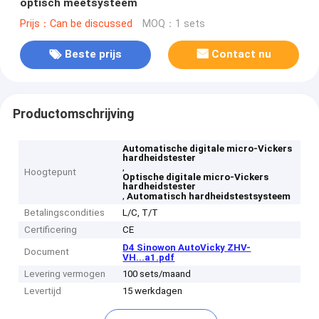
optisch meetsysteem
Prijs：Can be discussed
MOQ：1 sets
Beste prijs
Contact nu
Productomschrijving
Automatische digitale micro-Vickers
hardheidstester
,
Hoogtepunt
Optische digitale micro-Vickers
hardheidstester
,
Automatisch hardheidstestsysteem
Betalingscondities
L/C, T/T
Certificering
CE
D4 Sinowon AutoVicky ZHV-
Document
VH...a1.pdf
Levering vermogen
100 sets/maand
Levertijd
15 werkdagen