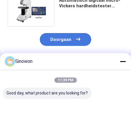
Automatisch digitaal micro-
Vickers hardheidstester
optisch meetsysteem
Doorgaan
Sinowon
Geadviseerde Producten
11:39 PM
Good day, what product are you looking for?
Automatische torent
Universele draagbare
Intelligente se
Vickers
hardheidstester
automatische