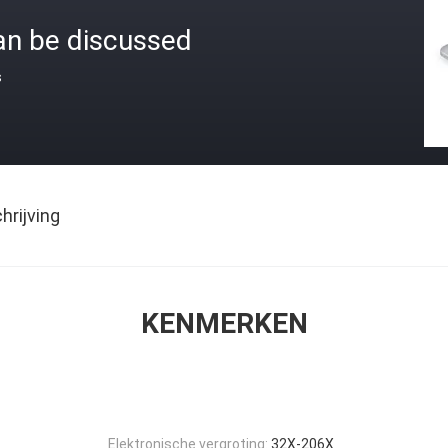
an be discussed
s
rijving
KENMERKEN
Elektronische vergroting:
32X-206X