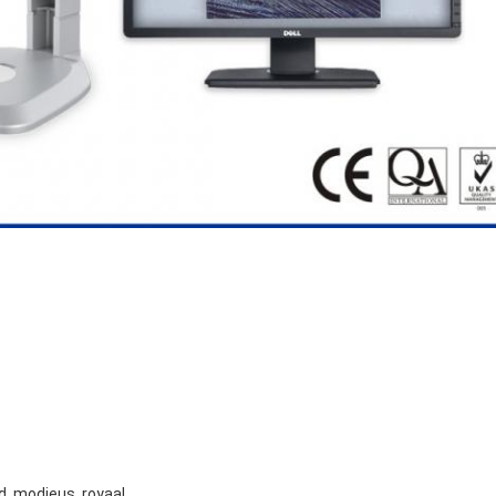
d, modieus, royaal.