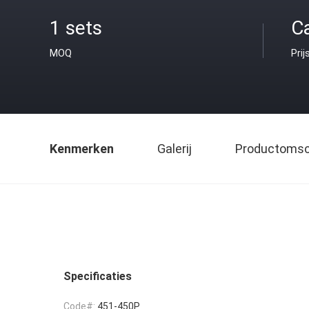
1 sets
C
MOQ
Prij
Kenmerken
Galerij
Productomsch
Specificaties
Code#:
451-450P