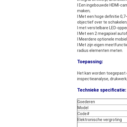
l Een ingebouwde HDMI-came
maken;
l Met een hoge definitie 0,
objectief over te schakelen
l met verstelbare LED-opperv
l Met een 2 megapixel autof
l Meerdere optionele mobie
l Met zijn eigen meetfuncti
radius elementen meten.
Toepassing:
Het kan worden toegepast o
inspectieanalyse, drukwerk
Technieke specificatie:
Goederen
Model
Code#
Elektronische vergroting