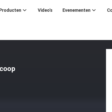
Producten
Video's
Evenementen
Co
Video Meetmicroscoop
scoop