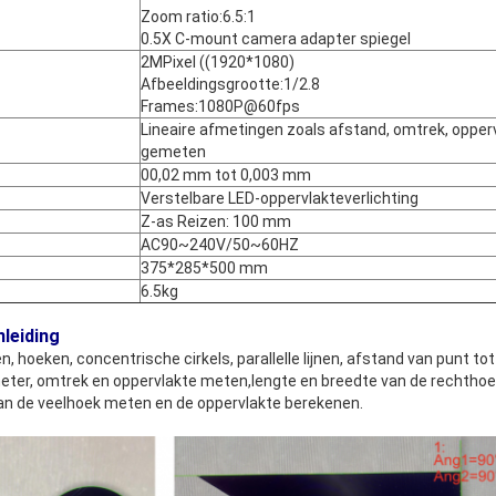
Zoom ratio:6.5:1
0.5X C-mount camera adapter spiegel
2MPixel ((1920*1080)
Afbeeldingsgrootte:1/2.8
Frames:1080P@60fps
Lineaire afmetingen zoals afstand, omtrek, opperv
gemeten
00,02 mm tot 0,003 mm
Verstelbare LED-oppervlakteverlichting
Z-as Reizen: 100 mm
AC90~240V/50~60HZ
375*285*500 mm
6.5kg
nleiding
 hoeken, concentrische cirkels, parallelle lijnen, afstand van punt tot li
meter, omtrek en oppervlakte meten,lengte en breedte van de rechtho
an de veelhoek meten en de oppervlakte berekenen.