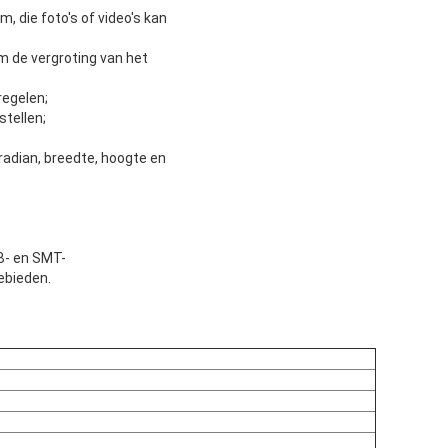
 die foto's of video's kan
om de vergroting van het
regelen;
stellen;
 radian, breedte, hoogte en
B- en SMT-
ebieden.