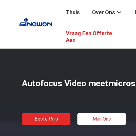
Thuis
Over Ons
Vraag Een Offerte
Thuis
/
Producten
/
Optische Microscopen
/
Autofocus 
Aan
Autofocus Video meetmicro
Beste Prijs
Mail Ons