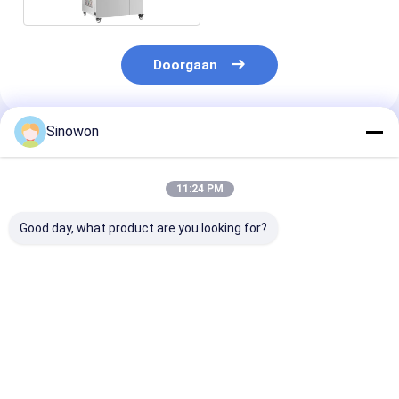
Doorgaan
Sinowon
Geadviseerde Producten
11:24 PM
Good day, what product are you looking for?
PLC-
Toetskamers voor
Benchtop-
controleklimatetoetskamers
klimaatonderzoek
hoogteproefk
Testkamer
met aanraakscherm
12 kW SDH-15
weerweerstand SSC-
Stabiel UV-
1300
verouderingstestkamer
Beste prijs
Beste prijs
Beste pri
SY-UV-263