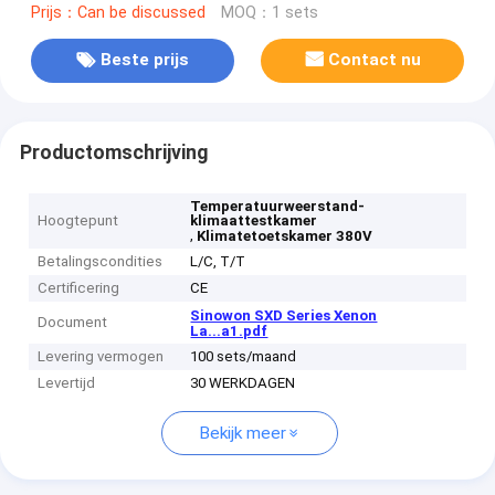
Prijs：Can be discussed
MOQ：1 sets
Beste prijs
Contact nu
Productomschrijving
Temperatuurweerstand-
Hoogtepunt
klimaattestkamer
,
Klimatetoetskamer 380V
Betalingscondities
L/C, T/T
Certificering
CE
Sinowon SXD Series Xenon
Document
La...a1.pdf
Levering vermogen
100 sets/maand
Levertijd
30 WERKDAGEN
Bekijk meer