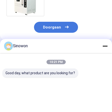
Stofbestendige
vochtigheidskamer op de bank
Doorgaan
Sinowon
Geadviseerde Producten
10:21 PM
Good day, what product are you looking for?
PLC-
Toetskamers voor
Benchtop-
controleklimatetoetskamers
klimaatonderzoek
hoogteproefk
Testkamer
met aanraakscherm
12 kW SDH-15
weerweerstand SSC-
Stabiel UV-