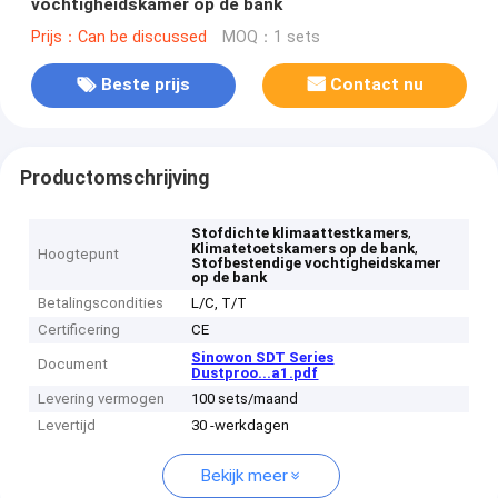
vochtigheidskamer op de bank
Prijs：Can be discussed
MOQ：1 sets
Beste prijs
Contact nu
Productomschrijving
,
Stofdichte klimaattestkamers
,
Klimatetoetskamers op de bank
Hoogtepunt
Stofbestendige vochtigheidskamer
op de bank
Betalingscondities
L/C, T/T
Certificering
CE
Sinowon SDT Series
Document
Dustproo...a1.pdf
Levering vermogen
100 sets/maand
Levertijd
30 -werkdagen
Bekijk meer