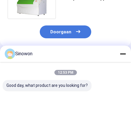
220V 50HZ SST-2000-CCT
Doorgaan
Sinowon
Geadviseerde Producten
12:53 PM
Good day, what product are you looking for?
25 kW zoutsproeiers
Samengestelde
SST-120-NS
lopen in composiet
zoutsproeiers 380V
Zoutsproeiers
cyclische corrosie
20KW Walk In Test
Watersproei
kamer CE
Chamber SST-3600-
Testkamer Me