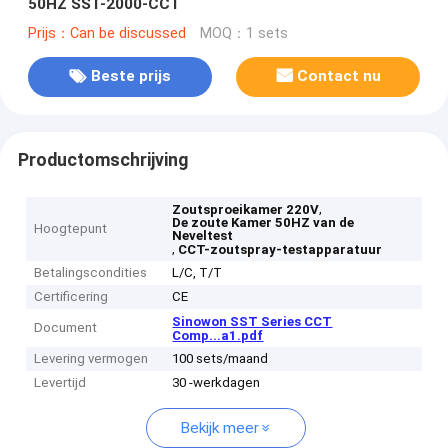
50HZ SST-2000-CCT
Prijs：Can be discussed
MOQ：1 sets
Beste prijs
Contact nu
Productomschrijving
,
Zoutsproeikamer 220V
De zoute Kamer 50HZ van de
Hoogtepunt
Neveltest
,
CCT-zoutspray-testapparatuur
Betalingscondities
L/C, T/T
Certificering
CE
Sinowon SST Series CCT
Document
Comp...a1.pdf
Levering vermogen
100 sets/maand
Levertijd
30 -werkdagen
Bekijk meer