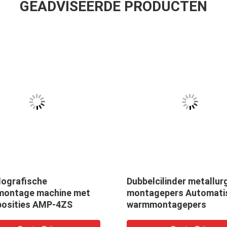
GEADVISEERDE PRODUCTEN
lografische
Dubbelcilinder metallur
ontage machine met
montagepers Automati
posities AMP-4ZS
warmmontagepers