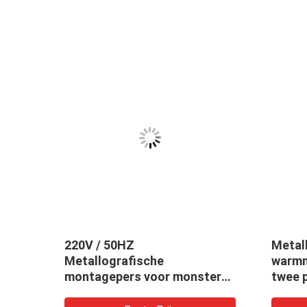
che
220V / 50HZ
Metal
ruk
Metallografische
warmm
montagepers voor monsters
twee 
MP2-30