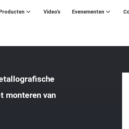
Producten
Video's
Evenementen
Co
/
220V 50HZ-Machines Voor Metallografische Analyse Φ45mm-Pers Vo
tallografische
t monteren van