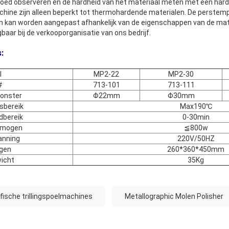
goed observeren en de hardheid van het materiaal meten met een hard
hine zijn alleen beperkt tot thermohardende materialen. De perstemp
 kan worden aangepast afhankelijk van de eigenschappen van de mate
gbaar bij de verkooporganisatie van ons bedrijf.
:
l
MP2-22
MP2-30
#
713-101
713-111
onster
Φ22mm
Φ30mm
sbereik
Max190℃
dbereik
0-30min
rmogen
≦800w
anning
220V/50HZ
gen
260*360*450mm
icht
35Kg
fische trillingspoelmachines
Metallographic Molen Polisher