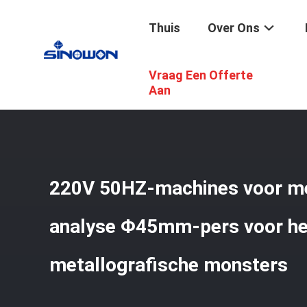
Thuis
Over Ons
Vraag Een Offerte
Thuis
/
Producten
/
Metallografische Analysemachines
Aan
220V 50HZ-machines voor me
analyse Φ45mm-pers voor he
metallografische monsters