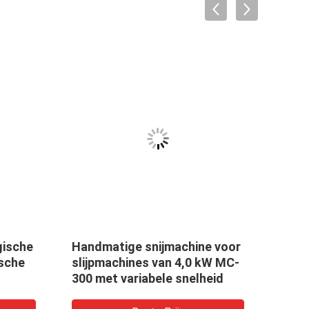
gische
Handmatige snijmachine voor
Φ22 
sche
slijpmachines van 4,0 kW MC-
meta
300 met variabele snelheid