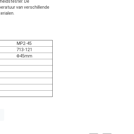
heidstester. De
eratuur van verschillende
rialen.
MP2-45
713-121
Φ45mm