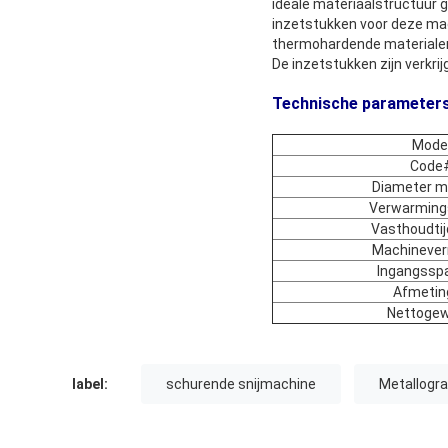
ideale materiaalstructuur 
inzetstukken voor deze mac
thermohardende materialen
De inzetstukken zijn verkrij
Technische parameters
Mode
Code
Diameter m
Verwarming
Vasthoudtij
Machineve
Ingangssp
Afmetin
Nettogew
label:
schurende snijmachine
Metallogra