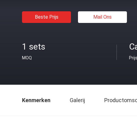
Beste Prijs
Mail Ons
1 sets
C
MOQ
Prij
Kenmerken
Galerij
Productomsch