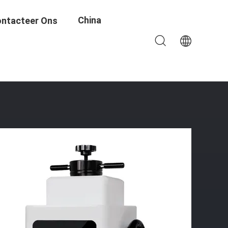
China
ntacteer Ons
or Het Monteren Van Metallografische Monsters