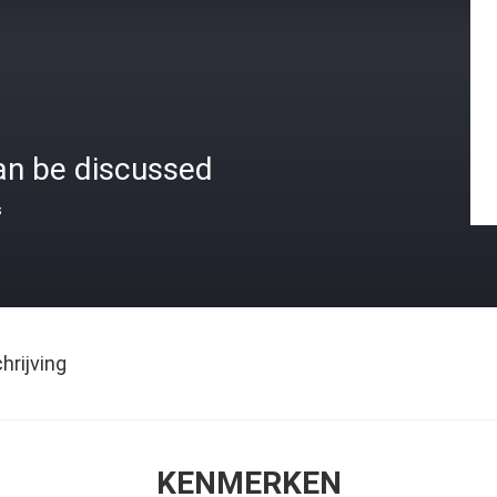
an be discussed
s
rijving
KENMERKEN