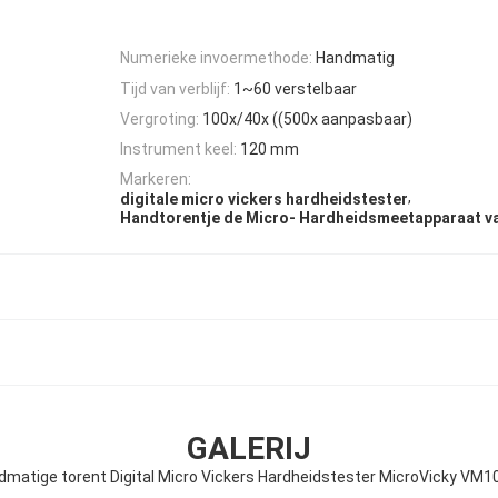
Numerieke invoermethode:
Handmatig
Tijd van verblijf:
1~60 verstelbaar
Vergroting:
100x/40x ((500x aanpasbaar)
Instrument keel:
120 mm
Markeren:
,
digitale micro vickers hardheidstester
Handtorentje de Micro- Hardheidsmeetapparaat va
GALERIJ
matige torent Digital Micro Vickers Hardheidstester MicroVicky VM