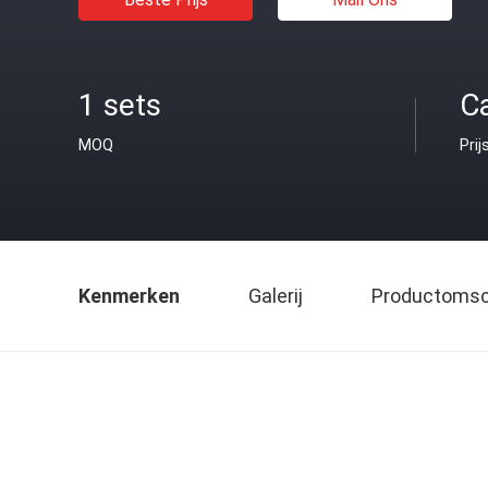
1 sets
C
MOQ
Prij
Kenmerken
Galerij
Productomsch