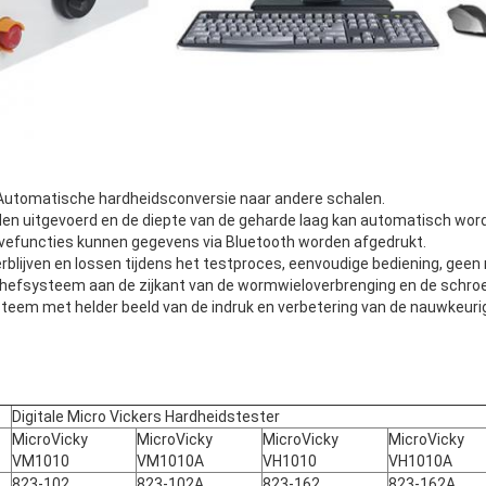
 Automatische hardheidsconversie naar andere schalen.
den uitgevoerd en de diepte van de geharde laag kan automatisch wor
efuncties kunnen gegevens via Bluetooth worden afgedrukt.
erblijven en lossen tijdens het testproces, eenvoudige bediening, geen
hefsysteem aan de zijkant van de wormwieloverbrenging en de schroe
steem met helder beeld van de indruk en verbetering van de nauwkeuri
Digitale Micro Vickers Hardheidstester
MicroVicky
MicroVicky
MicroVicky
MicroVicky
VM1010
VM1010A
VH1010
VH1010A
823-102
823-102A
823-162
823-162A