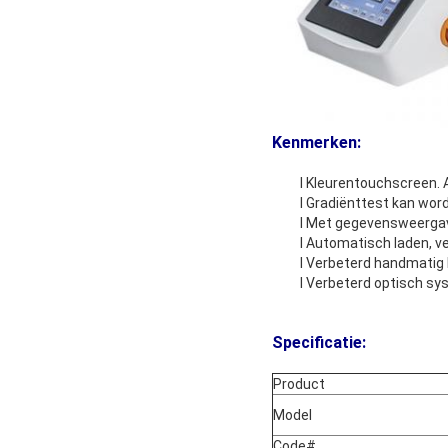
Kenmerken
:
l Kleurentouchscreen.
l Gradiënttest kan wor
l Met gegevensweergav
l Automatisch laden, v
l Verbeterd handmatig 
l Verbeterd optisch sy
Specificatie
:
Product
Model
Code#