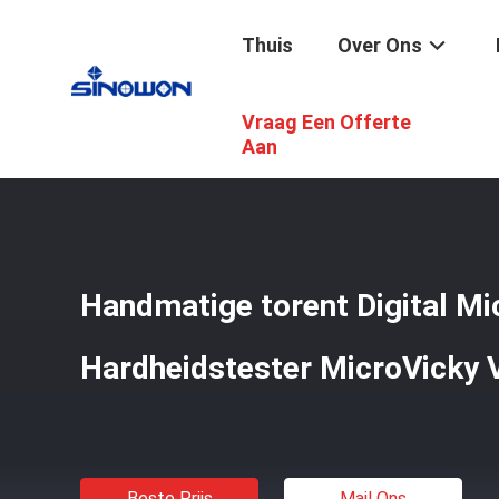
Thuis
Over Ons
Vraag Een Offerte
Thuis
/
Producten
/
Hardheidstesteren
/
Handmatige Tor
Aan
Handmatige torent Digital Mi
Hardheidstester MicroVicky
Beste Prijs
Mail Ons