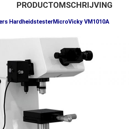
PRODUCTOMSCHRIJVING
kers Hardheidstester
Mic
r
oVicky VM1010
A