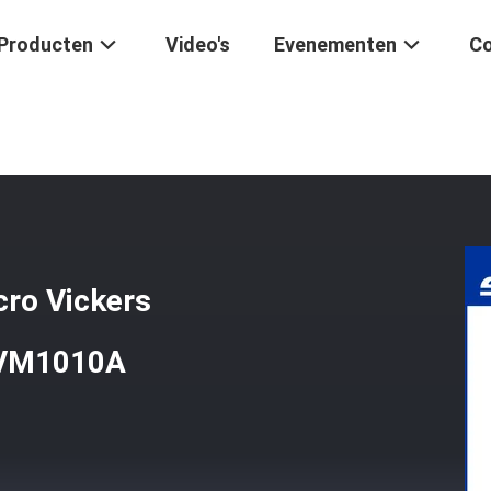
Producten
Video's
Evenementen
Co
ent Digital Micro Vickers Hardheidstester MicroVicky VM1010A
cro Vickers
 VM1010A