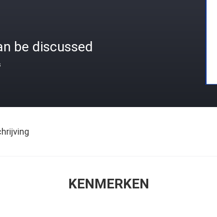
an be discussed
s
rijving
KENMERKEN