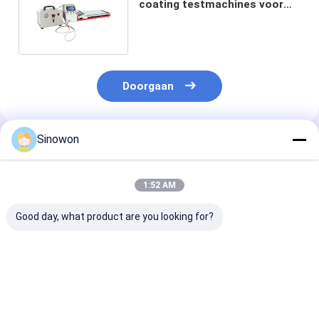
coating testmachines voor
laboratoria ST-5000AX
Doorgaan
Sinowon
Geadviseerde Producten
1:52 AM
Good day, what product are you looking for?
Precision slit
Kleine apparaten
2 - 4,5 m/min
coating testmachine
voor het testen van
Coating Testi
ST-5000G
coatings
Machines Doub