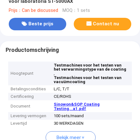
voor laboratoria ST-5000AX
Prijs：Can be discussed
MOQ：1 sets
Beste prijs
Contact nu
Productomschrijving
Testmachines voor het testen van
het verwarmingstype van de coating
Hoogtepunt
,
Testmachines voor het testen van
vacuümcoating
Betalingscondities
L/C, T/T
Certificering
CE/ROHS
Sinowon&SQP Coating
Document
Testing...a1.pdf
Levering vermogen
100 sets/maand
Levertijd
30 WERKDAGEN
Bekijk meer