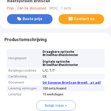
meetsysteem BrinScan
Prijs：Can be discussed
MOQ：1 sets
Beste prijs
Contact nu
Productomschrijving
Draagbare optische
Brinellhardheidstester
Hoogtepunt
,
Digitale optische
Brinellhardheidstester
Betalingscondities
L/C, T/T
Certificering
CE
Document
D4 Sinowon BrinScan Brinell...a1.pdf
Levering vermogen
100 sets/maand
Levertijd
15 werkdagen
Bekijk meer