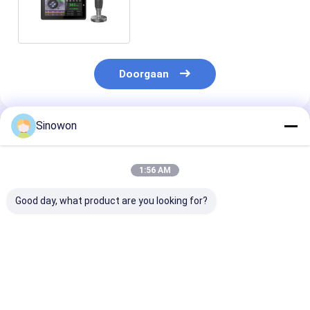
meetsysteem BrinScan
Doorgaan
Sinowon
Geadviseerde Producten
1:56 AM
Good day, what product are you looking for?
Automatische torent
Universele draagbare
Intelligente se
Vickers
hardheidstester
automatische
Hardheidstester
Dynasonic SU-400M
hardheidstest
Digitale Micro
CE-gecertificeerd
Digitale tweeli