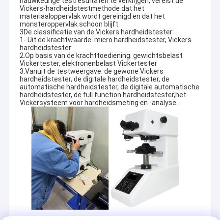
nauwkeurige testresultaten te verkrijgen, vereist de
Vickers-hardheidstestmethode dat het
materiaaloppervlak wordt gereinigd en dat het
monsteroppervlak schoon blijft.
3De classificatie van de Vickers hardheidstester:
1- Uit de krachtwaarde: micro hardheidstester, Vickers
hardheidstester
2.Op basis van de krachttoediening: gewichtsbelast
Vickertester, elektronenbelast Vickertester
3.Vanuit de testweergave: de gewone Vickers
hardheidstester, de digitale hardheidstester, de
automatische hardheidstester, de digitale automatische
hardheidstester, de full function hardheidstester,het
Vickersysteem voor hardheidsmeting en -analyse.