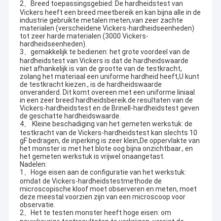
2、Breed toepassingsgebied: De hardheidstest van
Vickers heeft een breed meetbereik en kan bijna alle in de
industrie gebruikte metalen meten,van zeer zachte
materialen (verscheidene Vickers-hardheidseenheden)
tot zeer harde materialen (3000 Vickers-
hardheidseenheden).
3、gemakkelijk te bedienen: het grote voordeel van de
hardheidstest van Vickers is dat de hardheidswaarde
niet afhankelijk is van de grootte van de testkracht,
zolang het materiaal een uniforme hardheid heeft,U kunt
de testkracht kiezen., is de hardheidswaarde
onveranderd. Dit komt overeen met een uniforme liniaal
in een zeer breed hardheidsbereik.de resultaten van de
Vickers-hardheidstest en de Brinell-hardheidstest geven
de geschatte hardheidswaarde.
4、 Kleine beschadiging van het gemeten werkstuk: de
testkracht van de Vickers-hardheidstest kan slechts 10
gF bedragen, de inperking is zeer klein,De oppervlakte van
het monster is met het blote oog bijna onzichtbaar., en
het gemeten werkstuk is vrijwel onaangetast.
Nadelen:
1、Hoge eisen aan de configuratie van het werkstuk:
omdat de Vickers-hardheidstestmethode de
microscopische kloof moet observeren en meten, moet
deze meestal voorzien zijn van een microscoop voor
observatie.
2、Het te testen monster heeft hoge eisen: om