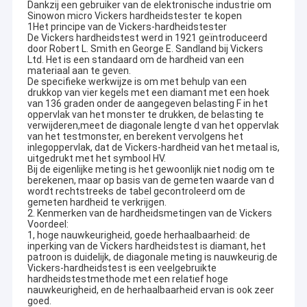
Dankzij een gebruiker van de elektronische industrie om
Sinowon micro Vickers hardheidstester te kopen
1Het principe van de Vickers-hardheidstester
De Vickers hardheidstest werd in 1921 geïntroduceerd
door Robert L. Smith en George E. Sandland bij Vickers
Ltd. Het is een standaard om de hardheid van een
materiaal aan te geven.
De specifieke werkwijze is om met behulp van een
drukkop van vier kegels met een diamant met een hoek
van 136 graden onder de aangegeven belasting F in het
oppervlak van het monster te drukken, de belasting te
verwijderen,meet de diagonale lengte d van het oppervlak
van het testmonster, en berekent vervolgens het
inlegoppervlak, dat de Vickers-hardheid van het metaal is,
uitgedrukt met het symbool HV.
Bij de eigenlijke meting is het gewoonlijk niet nodig om te
berekenen, maar op basis van de gemeten waarde van d
wordt rechtstreeks de tabel gecontroleerd om de
gemeten hardheid te verkrijgen.
2. Kenmerken van de hardheidsmetingen van de Vickers
Voordeel:
1, hoge nauwkeurigheid, goede herhaalbaarheid: de
inperking van de Vickers hardheidstest is diamant, het
patroon is duidelijk, de diagonale meting is nauwkeurig.de
Vickers-hardheidstest is een veelgebruikte
hardheidstestmethode met een relatief hoge
nauwkeurigheid, en de herhaalbaarheid ervan is ook zeer
goed.