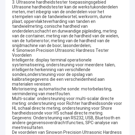
3. Ultrasone hardheidstester toepassingsgebied
Ultrasone hardheidstester kan de werkstukonderdelen
meten, met inbegrip van de onderdelen voor het
stempelen van de tandwielwortel; werkvorm, dunne
plaat; oppervlakteverharding van tanden en
tandwielmeting; conische hardheid van
onderdelen;schacht en dunwandige pijpleiding, meting
van de container; meting van de hardheid van de wielen,
van de turbinerotor; meting van de hardheid van de
snijdmachine van de boor; lasonderdelen;
4. Sinonwon Precision Ultrasonic Hardness Tester
Voordelen
Intelligente: display terminal operationele
systematisering, ondersteuning voor meerdere talen,
intelligente herkenning van verschillende
sondes,ondersteuning voor de opslag van
kalibratiegegevens die een verscheidenheid aan
materialen vereisen.
Motorisering: automatische sonde: motorbelasting,
vermindering van meetfouten.
Multi-scalar: ondersteuning voor multi-scalar directe
meting: ondersteuning voor Richter hardheidssonde voor
HL schaal directe meting; ondersteuning voor Shore
hardheidssonde voor HS schaal directe meting.
Gegevens: Ondersteuning van RS232, USB, Bluetooth en
andere gegevensoverdrachtfuncties, SPC-analyse van
meetresultaten.
De voordelen van Sinowon Precision Ultrasonic Hardness