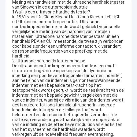
Meting van tandwielen met de ultrasone hardheidstester
van Sinowon in de automobielindustrie
1Wat is een ultrasone hardheidstester?
In 1961 vond Dr. Claus Kleesattel (Claus Kleesattel) UCI
uit.Ultrasone contactimpedantie - Ultrasone
contactimpedantiemethode wordt gebruikt voor snelle
vergelijkende meting van de hardheid van metalen
materialen. Ultrasone hardheidstester bestaat uit een
handheld PDA en CUI meetsonde, de twee zijn verbonden
door kabels.onder een uniforme contactdruk, verandert
de resonantiefrequentie van de proefkop met de
hardheid.
2. Ultrasone hardheidstester principe
De ultrasooncontactimpedancemethode is een niet-
directe meting van de inperking van de dynamische
inperking.een positieve tetragonale diamanten indenter)
aan het eind van de indenter is gemonteerdWanneer de
indenter met een bepaalde testkracht op het
testoppervlak wordt gedrukt, wordt de testkracht van de
indenter met een bepaald gewicht vergeleken met die
van de indenter, waarbij de vibratie van de indenter wordt
gestimuleerd tot longitudinale ultrasone trillingen.de
longitudinale trilling van de trillingsstaaf wordt
belemmerd en de resonantiefrequentie verandert- de
mate van verandering is afhankelijk van de oppervlakte
van de indeling en de effectieve modulus van elastisiteit
van het systeem,en de hardheidswaarde wordt
verkregen uit de hoeveelheid frequentieverandering.