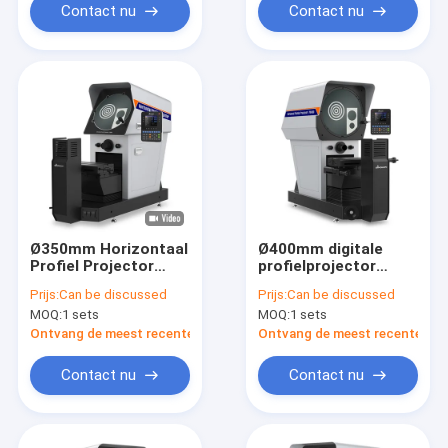
Contact nu
Contact nu
Ø350mm Horizontaal
Ø400mm digitale
Profiel Projector
profielprojector
Digitaal
Horizontale
Prijs:
Can be discussed
Prijs:
Can be discussed
Hoogoplossend
profielprojector
MOQ:
1 sets
MOQ:
1 sets
Optisch Systeem
PH400-3015
PH350-2010
Ontvang de meest recente Prijs
Ontvang de meest recente Prij
Contact nu
Contact nu