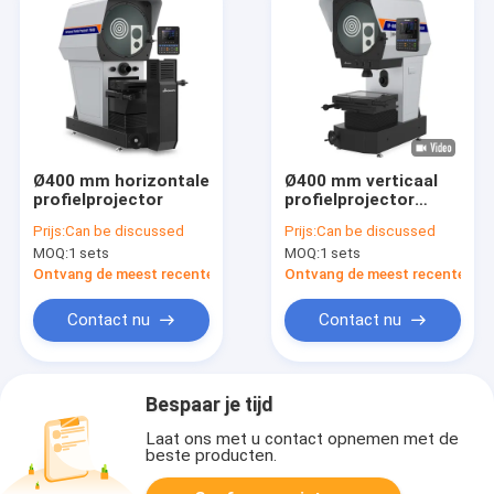
Ø400 mm horizontale
Ø400 mm verticaal
profielprojector
profielprojector
Multifunktioneel
Prijs:
Can be discussed
Prijs:
Can be discussed
digitaal
MOQ:
1 sets
MOQ:
1 sets
meetprojector
Ontvang de meest recente Prijs
Ontvang de meest recente Prij
Contact nu
Contact nu
Bespaar je tijd
Laat ons met u contact opnemen met de
beste producten.