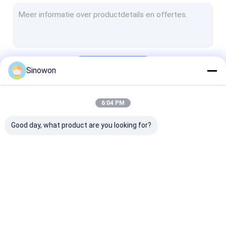
Hardheidstesteren
Coördineren van meetmachines
Projectoren met optisch profiel
Doorgaan
Sinowon
Optische microscopen
Mini draaibank
6:04 PM
Onze Categorieën
universele het testen machines
Good day, what product are you looking for?
Coatingtestmachines
Klimaattestkamers
Zoutsproeiers
Video meetsystemen
Hardheidstesteren
Coördineren v
Metallografische analysemachines
meetmachines