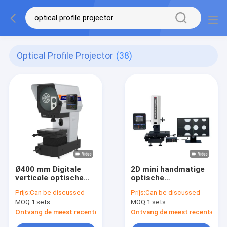
Optical Profile Projector
(38)
Ø400 mm Digitale
2D mini handmatige
verticale optische
optische
profielprojectoren
profielprojectoren
Prijs:
Can be discussed
Prijs:
Can be discussed
Hoogprecisie video
MOQ:
1 sets
MOQ:
1 sets
meetprojector
Ontvang de meest recente Prijs
Ontvang de meest recente Prij