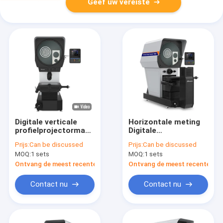
Geef uw vereiste
Digitale verticale
Horizontale meting
profielprojectormachine
Digitale
Ø400mm VP400-2515
profielprojector
Prijs:
Can be discussed
Prijs:
Can be discussed
CE goedgekeurd
Ø400mm Ingebouwd
MOQ:
1 sets
MOQ:
1 sets
in miniprinter
Ontvang de meest recente Prijs
Ontvang de meest recente Prij
Contact nu
Contact nu