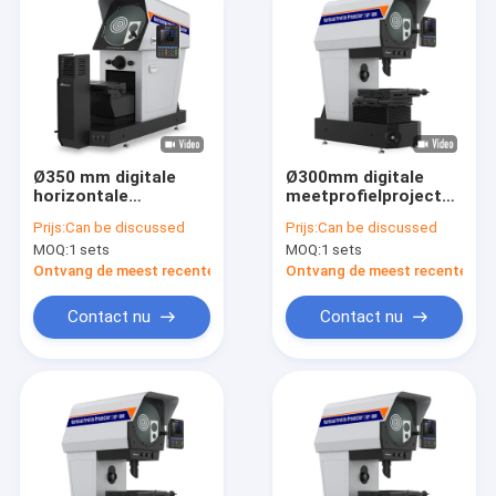
Ø350 mm digitale
Ø300mm digitale
horizontale
meetprofielprojector
videoprofielprojector
met verticale profiel
Prijs:
Can be discussed
Prijs:
Can be discussed
200x100 mm Working
150W VP300-1510
MOQ:
1 sets
MOQ:
1 sets
Stage Travel
Ontvang de meest recente Prijs
Ontvang de meest recente Prij
Contact nu
Contact nu
Thuis
Producten
Video's