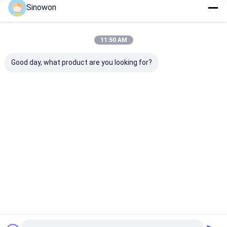
Doorgaan
handheld 3D -scanner
Sinowon
11:50 AM
Onze Categorieën
Good day, what product are you looking for?
Video meetsystemen
Hardheidstesteren
Coördineren v
meetmachines
Thuis
Ongeveer
Contacteer
Desktop
ons
ons
Site
Sitemap
Privacybeleid
Kwaliteit
Video meetsystemen
China Fabriek.Copyright © 2026
Hoyamo and Sinowon Inc. All Rights Reserved.