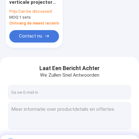
verticale projector
Hardheidstesteren
met standaard 10X-
Prijs:
Can be discussed
objectief
MOQ:
Coördineren van meetmachines
1 sets
Ontvang de meest recente Prijs
Projectoren met optisch profiel
Contact nu
Optische microscopen
Mini draaibank
Laat Een Bericht Achter
universele het testen machines
We Zullen Snel Antwoorden
Coatingtestmachines
Klimaattestkamers
Zoutsproeiers
Metallografische analysemachines