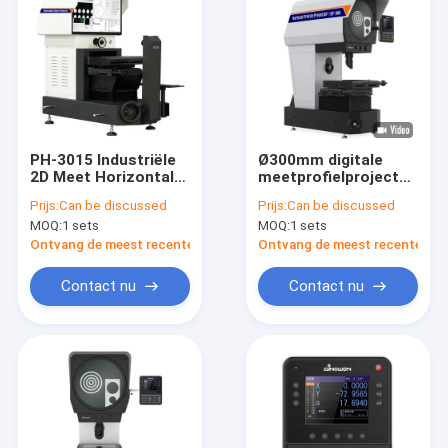
PH-3015 Industriële
Ø300mm digitale
2D Meet Horizontale
meetprofielprojector
Projector Z-as
met verticale profiel
Prijs:
Can be discussed
Prijs:
Can be discussed
110mm Resolutie
150W VP300-1510
MOQ:
1 sets
MOQ:
1 sets
0,0005mm Voor
Tandwiel / Draad
Ontvang de meest recente Prijs
Ontvang de meest recente Prij
Inspectie
Contact nu
Contact nu
Thuis
Producten
Video's