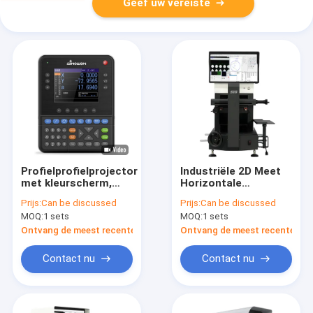
Geef uw vereiste
Profielprofielprojector
Industriële 2D Meet
met kleurscherm,
Horizontale
digitale aflees DP400
Projector Hoge
Prijs:
Can be discussed
Prijs:
Can be discussed
Precisie Optische
MOQ:
1 sets
MOQ:
1 sets
Vergelijking Voor PH-
3015
Ontvang de meest recente Prijs
Ontvang de meest recente Prij
Contact nu
Contact nu