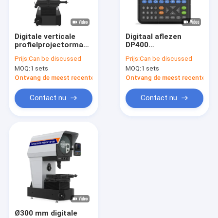
Over ons
Fabriekstocht
Digitale verticale
Digitaal aflezen
profielprojectormachine
DP400
Kwaliteitscontrole
Ø400mm VP400-2515
Profielprojector
Prijs:
Can be discussed
Prijs:
Can be discussed
CE goedgekeurd
Meting Multifunctie
MOQ:
1 sets
MOQ:
1 sets
Met Kleur Scherm
Neem contact met ons op
Ontvang de meest recente Prijs
Ontvang de meest recente Prij
Nieuws
Contact nu
Contact nu
Gevallen
Vraag een offerte
China
Video meetsystemen
Ø300 mm digitale