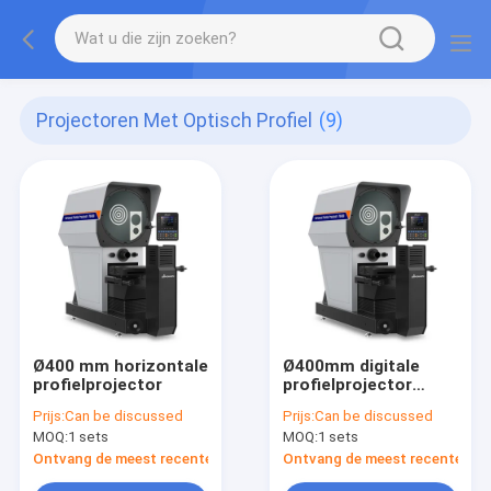
Projectoren Met Optisch Profiel
(9)
Ø400 mm horizontale
Ø400mm digitale
profielprojector
profielprojector
Horizontale
Prijs:
Can be discussed
Prijs:
Can be discussed
profielprojector
MOQ:
1 sets
MOQ:
1 sets
PH400-3015
Ontvang de meest recente Prijs
Ontvang de meest recente Prij