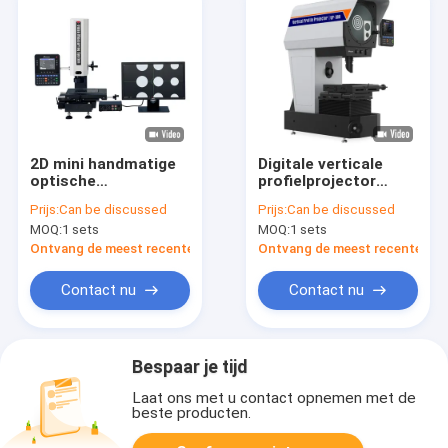
2D mini handmatige
Digitale verticale
optische
profielprojector
profielprojectoren
Ø300mm VP300-1510
Prijs:
Can be discussed
Prijs:
Can be discussed
Hoogprecisie video
10X 20X 50X
MOQ:
1 sets
MOQ:
1 sets
meetprojector
objectief
Ontvang de meest recente Prijs
Ontvang de meest recente Prij
Contact nu
Contact nu
Bespaar je tijd
Laat ons met u contact opnemen met de
beste producten.