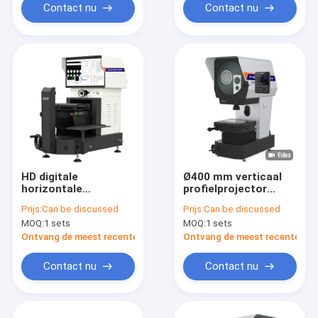
Contact nu
Contact nu
HD digitale
Ø400 mm verticaal
horizontale
profielprojector
videoprojector
Multifunktioneel
Prijs:
Can be discussed
Prijs:
Can be discussed
355x125mm Working
digitaal
MOQ:
1 sets
MOQ:
1 sets
Stage Travel PH-
meetprojector
3015
Ontvang de meest recente Prijs
Ontvang de meest recente Prij
Contact nu
Contact nu