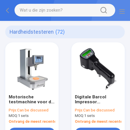
Hardheidstesteren
(72)
Motorische
Digitale Barcol
testmachine voor de
Impressor
hardheid van het land
Hardheidstester
Prijs:
Can be discussed
Prijs:
Can be discussed
MOQ:
1 sets
MOQ:
1 sets
Ontvang de meest recente Prijs
Ontvang de meest recente Prij