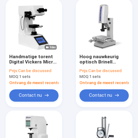
Handmatige torent
Hoog nauwkeurig
Digital Vickers Micro
optisch Brinell
Hardheid Tester
hardheidstestmeesyste
Prijs:
Can be discussed
Prijs:
Can be discussed
MicroVicky VM1010
QB-500
MOQ:
1 sets
MOQ:
1 sets
serie
Ontvang de meest recente Prijs
Ontvang de meest recente Prij
Contact nu
Contact nu