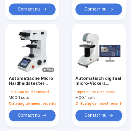
handheld 3D -scanner
Contact nu
Contact nu
Automatische Micro
Automatisch digitaal
Hardheidstester
micro-Vickers
Digitale Vickers
hardheidstester
Prijs:
Can be discussed
Prijs:
Can be discussed
Hardheidstester
optisch
MOQ:
1 sets
MOQ:
1 sets
MicroVicky VH1010A
meetsysteem
Ontvang de meest recente Prijs
Ontvang de meest recente Prij
Contact nu
Contact nu