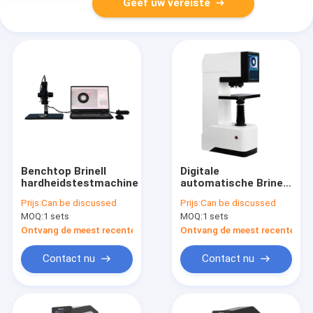
Geef uw vereiste
Benchtop Brinell
Digitale
hardheidstestmachine
automatische Brinell
hardheidstester
Prijs:
Can be discussed
Prijs:
Can be discussed
MOQ:
1 sets
MOQ:
1 sets
Ontvang de meest recente Prijs
Ontvang de meest recente Prij
Contact nu
Contact nu