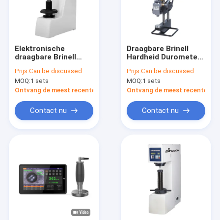
Elektronische
Draagbare Brinell
draagbare Brinell
Hardheid Durometer
hardheidstester met
Machine 3000kg Test
Prijs:
Can be discussed
Prijs:
Can be discussed
analoog 20x
Force
MOQ:
1 sets
MOQ:
1 sets
microscoop SHB-
3000B
Ontvang de meest recente Prijs
Ontvang de meest recente Prij
Contact nu
Contact nu