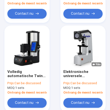
Ontvang de meest recente Prijs
Ontvang de meest recente Prij
Contact nu
Contact nu
Volledig
Elektronische
automatische Twin
universele
Rockwell
hardheidstester Lab-
Prijs:
Can be discussed
Prijs:
Can be discussed
hardheidstester
apparatuur Rockwell
MOQ:
1 sets
MOQ:
1 sets
DigiRock TR7 met
Hardheidstestmachine
LCD touchscreen
Ontvang de meest recente Prijs
Ontvang de meest recente Prij
Contact nu
Contact nu