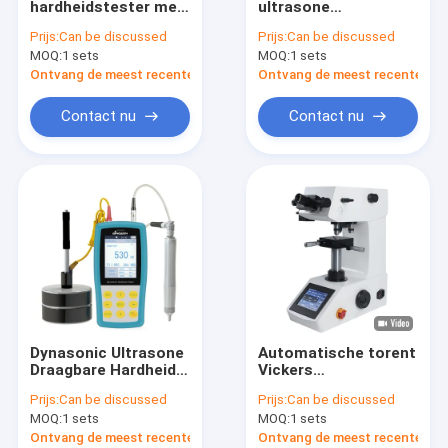
hardheidstester met
ultrasone
Hardheidstesteren
kleurenaanraakscherm
hardheidstester SU-
Prijs:
Can be discussed
Prijs:
Can be discussed
DigiRock DR3
300M Draagbare
MOQ:
Coördineren van meetmachines
1 sets
MOQ:
1 sets
hardheidstestmachine
Ontvang de meest recente Prijs
Ontvang de meest recente Prij
Projectoren met optisch profiel
Contact nu
Contact nu
Optische microscopen
Mini draaibank
universele het testen machines
Coatingtestmachines
Klimaattestkamers
Dynasonic Ultrasone
Automatische torent
Zoutsproeiers
Draagbare Hardheid
Vickers
Tester Integreer
Hardheidstester
Prijs:
Can be discussed
Prijs:
Can be discussed
Dynamische En
Digitale Micro
Metallografische analysemachines
MOQ:
1 sets
MOQ:
1 sets
Statische Methoden
Hardheidstester
MicroVicky VH1010
Ontvang de meest recente Prijs
Ontvang de meest recente Prij