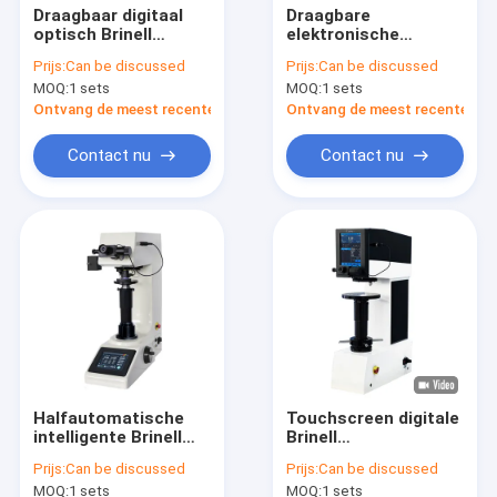
Draagbaar digitaal
Draagbare
optisch Brinell
elektronische
hardheidstester
hardheidstester
Prijs:
Can be discussed
Prijs:
Can be discussed
meetsysteem
Brinell voor
MOQ:
1 sets
MOQ:
1 sets
BrinScan
hardheidsmeting
SHB-3000E
Ontvang de meest recente Prijs
Ontvang de meest recente Prij
Contact nu
Contact nu
Halfautomatische
Touchscreen digitale
intelligente Brinell
Brinell
hardheidstester 0,6
hardheidstester
Prijs:
Can be discussed
Prijs:
Can be discussed
mm - 1,5 mm
Vexus SHB-3000N
MOQ:
1 sets
MOQ:
1 sets
meetbereik