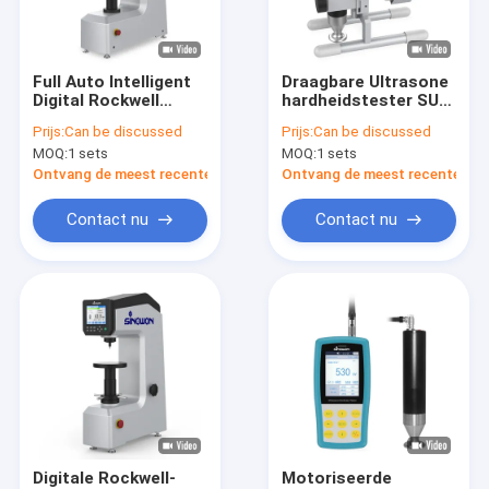
Over ons
Fabriekstocht
Full Auto Intelligent
Draagbare Ultrasone
Digital Rockwell
hardheidstester SU-
Kwaliteitscontrole
Hardness Tester
320R
Prijs:
Can be discussed
Prijs:
Can be discussed
ASTM DIN
MOQ:
1 sets
MOQ:
1 sets
Conversion Standard
Neem contact met ons op
iRock-TR1
Ontvang de meest recente Prijs
Ontvang de meest recente Prij
Nieuws
Contact nu
Contact nu
Gevallen
Vraag een offerte
China
Video meetsystemen
Digitale Rockwell-
Motoriseerde