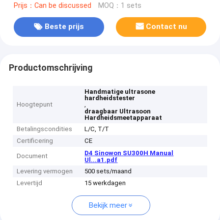
Prijs：Can be discussed
MOQ：1 sets
Beste prijs
Contact nu
Productomschrijving
Handmatige ultrasone
hardheidstester
Hoogtepunt
,
draagbaar Ultrasoon
Hardheidsmeetapparaat
Betalingscondities
L/C, T/T
Certificering
CE
D4 Sinowon SU300H Manual
Document
Ul...a1.pdf
Levering vermogen
500 sets/maand
Levertijd
15 werkdagen
Bekijk meer