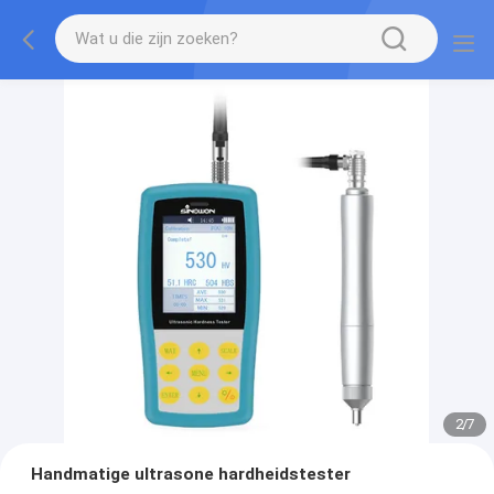
2
/
7
Handmatige ultrasone hardheidstester