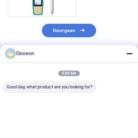
hardheidstester
Doorgaan
Sinowon
Geadviseerde Producten
9:09 AM
Good day, what product are you looking for?
Automatische torent
Universele draagbare
Intelligente se
Vickers
hardheidstester
automatische
Hardheidstester
Dynasonic SU-400M
hardheidstest
Digitale Micro
CE-gecertificeerd
Digitale tweeli
Hardheidstester
Rockwell